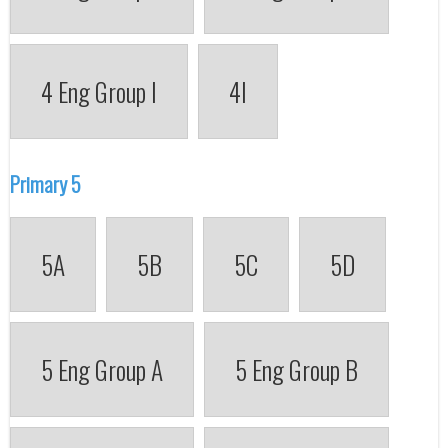
4 Eng Group I
4I
Primary 5
5A
5B
5C
5D
5 Eng Group A
5 Eng Group B