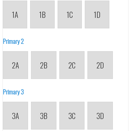
1A
1B
1C
1D
Primary 2
2A
2B
2C
2D
Primary 3
3A
3B
3C
3D