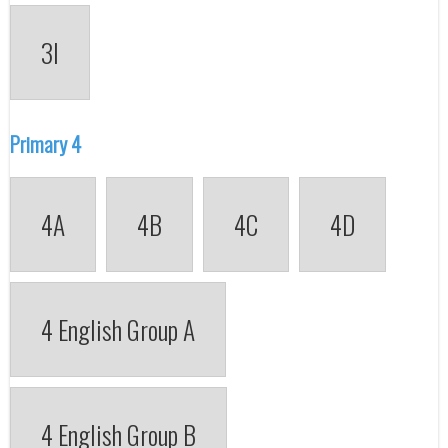
3I
Primary 4
4A
4B
4C
4D
4 English Group A
4 English Group B