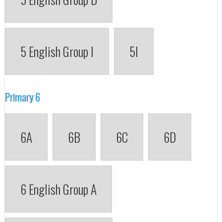
5 English Group I
5I
Primary 6
6A
6B
6C
6D
6 English Group A