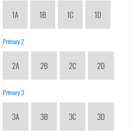
1A
1B
1C
1D
Primary 2
2A
2B
2C
2D
Primary 3
3A
3B
3C
3D