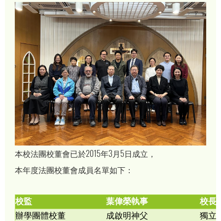
本校法團校董會已於2015年3月5日成立，
本年度法團校董會成員名單如下：
校監
葉偉榮執事
校長
辦學團體校董
成啟明神父
獨立