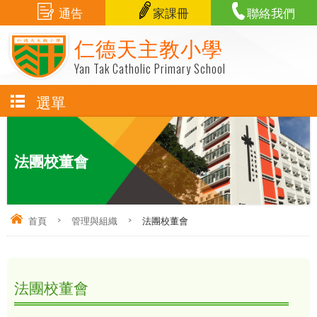
通告
家課冊
聯絡我們
仁德天主教小學
Yan Tak Catholic Primary School
選單
法團校董會
首頁
>
管理與組織
>
法團校董會
法團校董會