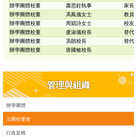
辦學團體校董
蕭思銓執事
家長
辦學團體校董
馮鳳儀女士
教員
辦學團體校董
周穎詩女士
校友
辦學團體校董
盧淑儀校長
替代
辦學團體校董
馮朗校長
替代
辦學團體校董
唐國敏校長
管理與組織
辦學團體
法團校董會
行政架構