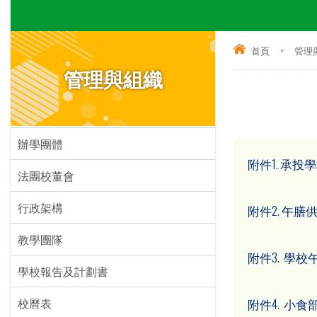
首頁
>
管理
管理與組織
辦學團體
附件1. 承
法團校董會
行政架構
附件2. 午
教學團隊
附件3. 學
學校報告及計劃書
校曆表
附件4. 小