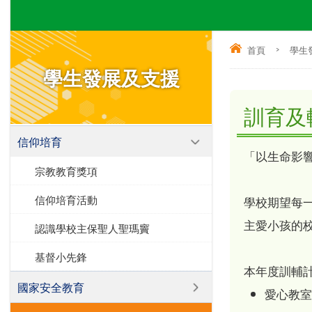
首頁
>
學生
學生發展及支援
訓育及
信仰培育
「以生命影響
宗教教育獎項
信仰培育活動
學校期望每
主愛小孩的
認識學校主保聖人聖瑪竇
基督小先鋒
本年度訓輔
國家安全教育
愛心教