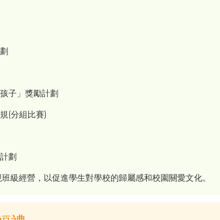
星
計劃
賽
好孩子」獎勵計劃
規(分組比賽)
賽
手計劃
視班級經營，以促進學生對學校的歸屬感和校園關愛文化。