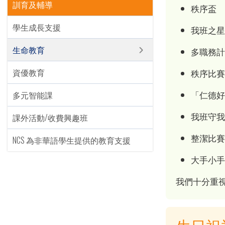
訓育及輔導
秩序盃
學生成長支援
我班之
生命教育
多職務
資優教育
秩序比
「仁德
多元智能課
我班守我
課外活動/收費興趣班
整潔比
NCS 為非華語學生提供的教育支援
大手小
我們十分重