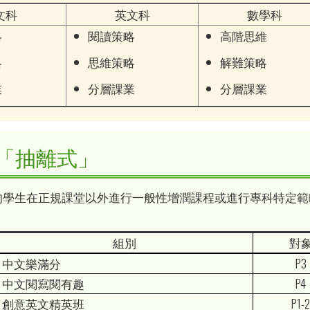
文科
英文科
數學科
略
閱讀策略
高階思維
略
思維策略
解難策略
業
分層課業
分層課業
「抽離式」
的學生在正規課堂以外進行一般性增潤課程或進行專科特定範
組別
對
中文樂滿分
P3
中文閱寫閱有趣
P4
創意英文精英班
P1-