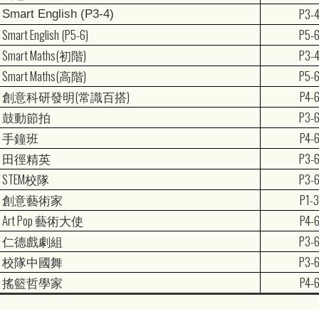
P3-
Smart English (P3-4)
Smart English (P5-6)
P5-
Smart Maths(初階)
P3-
Smart Maths(高階)
P5-
創意科研發明(常識百搭)
P4-
鼓動節拍
P3-
手鐘班
P4-
田徑精英
P3-
STEM校隊
P3-
創意藝術家
P1-
Art Pop 藝術大使
P4-
仁德戲劇組
P3-
校隊中國舞
P3-
搖籃哲學家
P4-