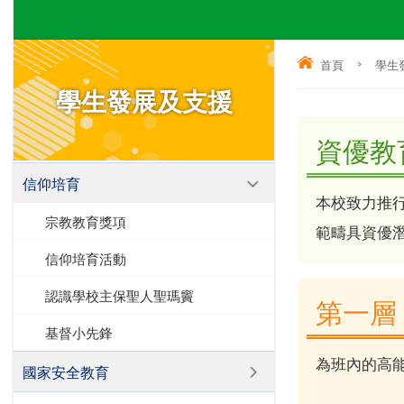
首頁
>
學生
學生發展及支援
資優教
信仰培育
本校致力推
宗教教育獎項
範疇具資優
信仰培育活動
認識學校主保聖人聖瑪竇
第一層
基督小先鋒
為班內的高
國家安全教育