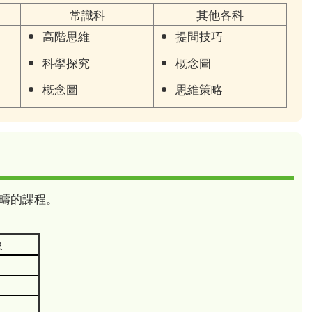
常識科
其他各科
高階思維
提問技巧
科學探究
概念圖
概念圖
思維策略
疇的課程。
象
2