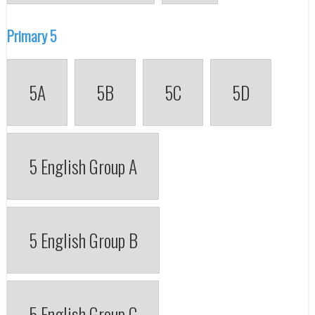
Primary 5
5A
5B
5C
5D
5 English Group A
5 English Group B
5 English Group C