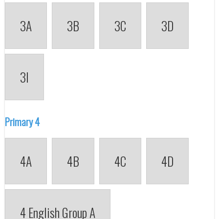
3A
3B
3C
3D
3I
Primary 4
4A
4B
4C
4D
4 English Group A