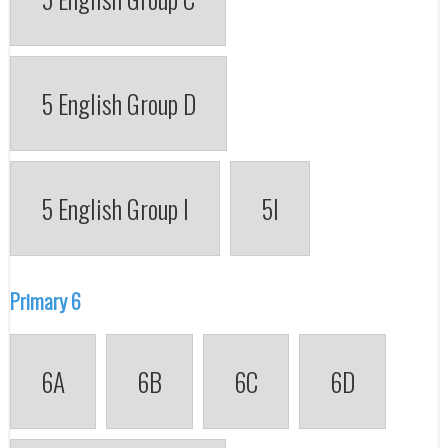
5 English Group D
5 English Group I
5I
Primary 6
6A
6B
6C
6D