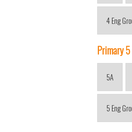
4 Eng Gro
Primary 5
5A
5 Eng Gro