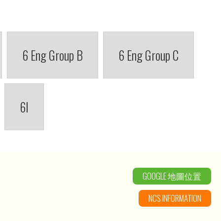
6 Eng Group B
6 Eng Group C
6I
GOOGLE 地圖位置
NCS INFORMATION