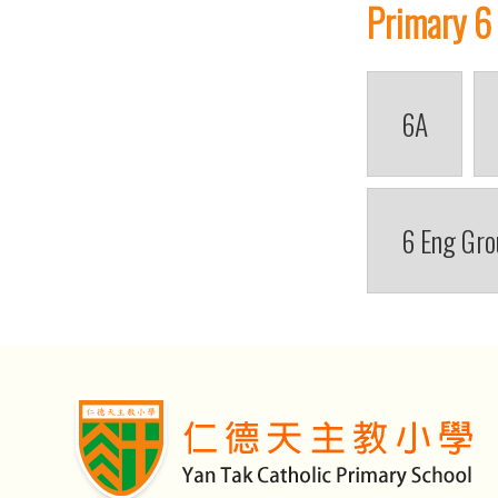
Primary 6
6A
6 Eng Gro