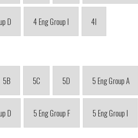
up D
4 Eng Group I
4I
5B
5C
5D
5 Eng Group A
up D
5 Eng Group F
5 Eng Group I