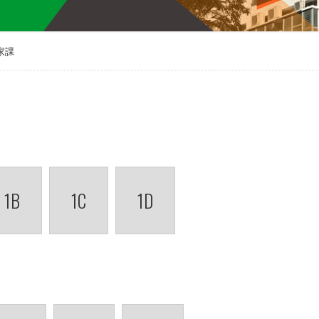
家課
1B
1C
1D