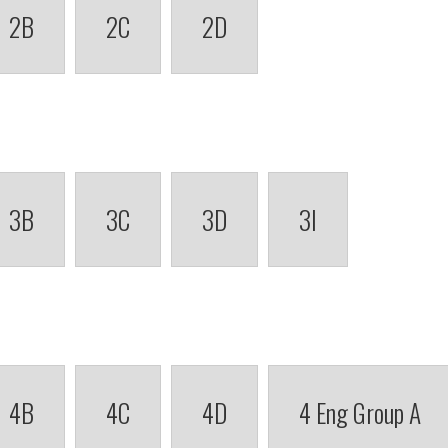
2B
2C
2D
3B
3C
3D
3I
4B
4C
4D
4 Eng Group A