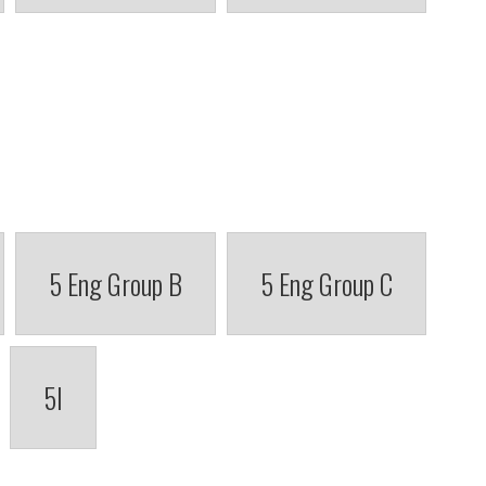
5 Eng Group B
5 Eng Group C
5I