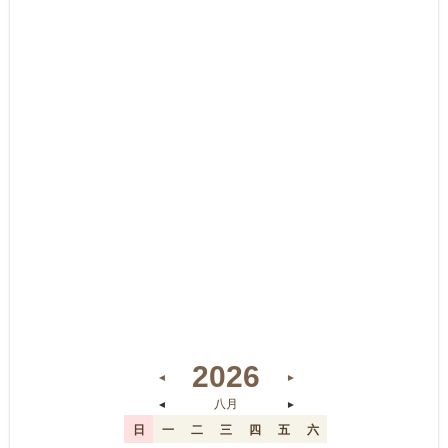
2026
◄
►
◄
►
八月
日
一
二
三
四
五
六