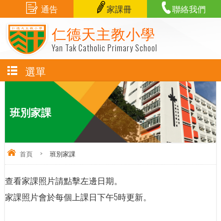
通告
家課冊
聯絡我們
仁德天主教小學
Yan Tak Catholic Primary School
選單
班別家課
首頁
>
班別家課
查看家課照片請點擊左邊日期。
家課照片會於每個上課日下午5時更新。