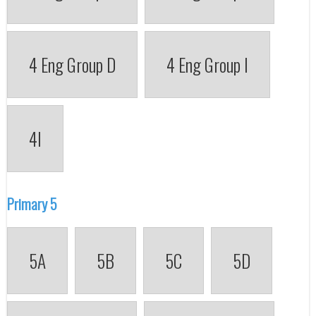
4 Eng Group D
4 Eng Group I
4I
Primary 5
5A
5B
5C
5D