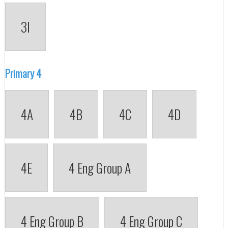
3I
Primary 4
4A
4B
4C
4D
4E
4 Eng Group A
4 Eng Group B
4 Eng Group C