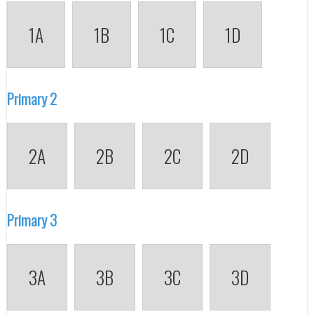
1A
1B
1C
1D
Primary 2
2A
2B
2C
2D
Primary 3
3A
3B
3C
3D