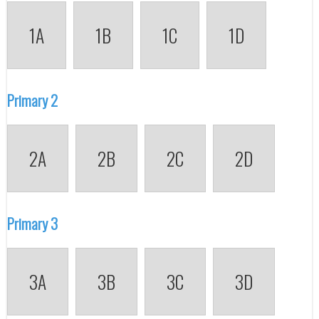
1A
1B
1C
1D
Primary 2
2A
2B
2C
2D
Primary 3
3A
3B
3C
3D