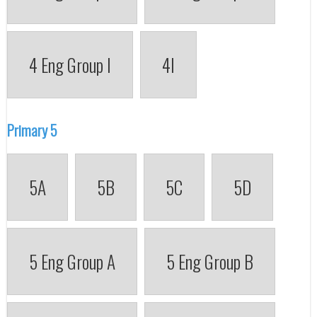
4 Eng Group I
4I
Primary 5
5A
5B
5C
5D
5 Eng Group A
5 Eng Group B