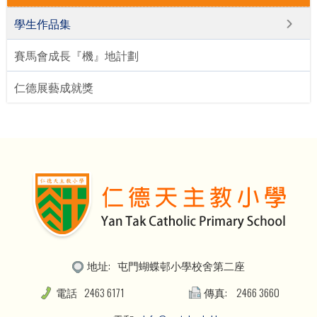
學生作品集
賽馬會成長『機』地計劃
仁德展藝成就獎
地址:
屯門蝴蝶邨小學校舍第二座
電話
2463 6171
傳真:
2466 3660