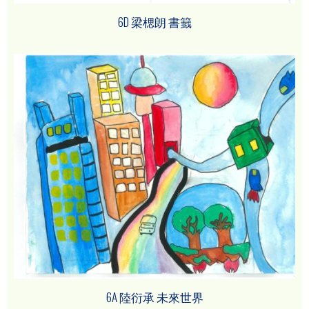
6D 梁楒朗 書籖
6A 陸衍承 未來世界