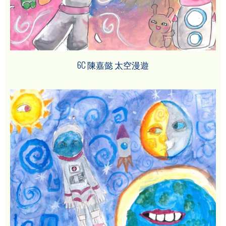
6C 陳嘉懿 太空漫遊