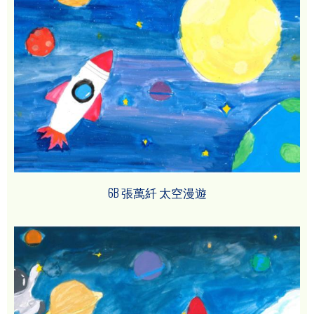
6B 張萬䊹 太空漫遊