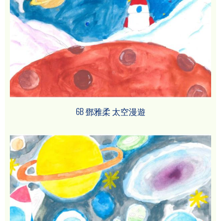
6B 鄧雅柔 太空漫遊