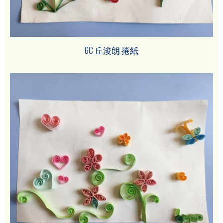
6C 丘浚朗 捲紙