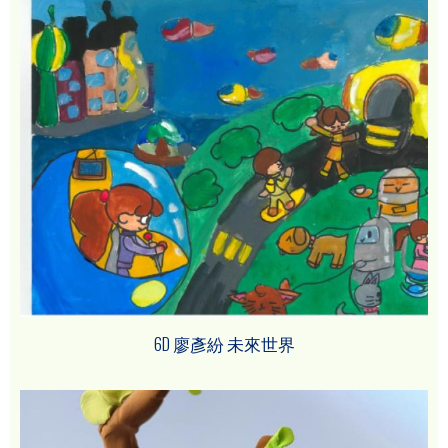
6D 廖彥紛 未來世界