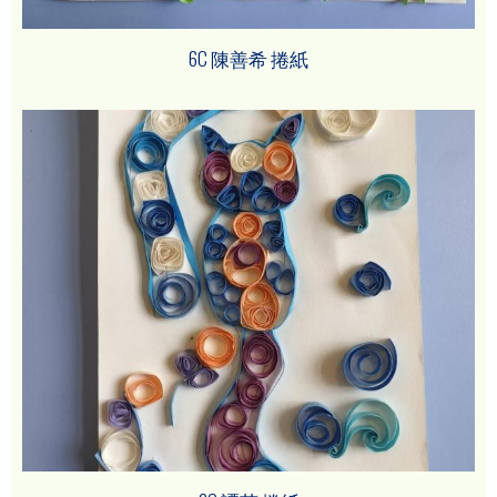
6C 陳善希 捲紙