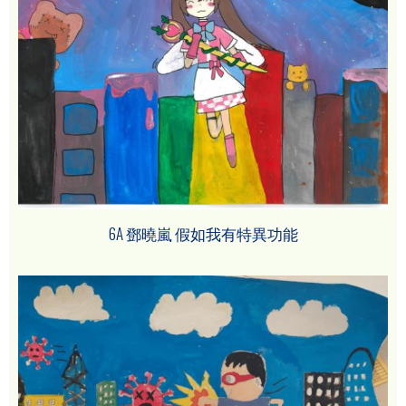
6A 鄧曉嵐 假如我有特異功能