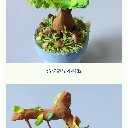
6A 楊婉兒 小盆栽