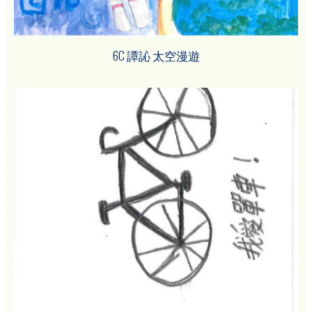
6C 譚訫 太空漫遊