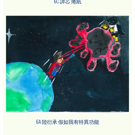
6C 譚芯 捲紙
6A 陸衍承 假如我有特異功能