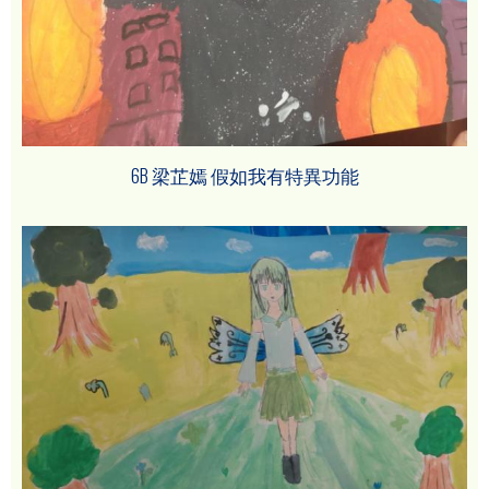
6B 梁芷嫣 假如我有特異功能