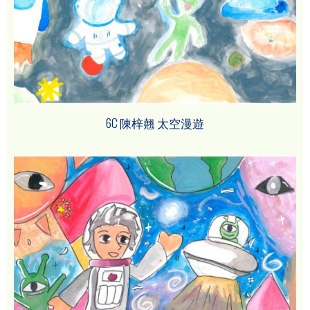
6C 陳梓翹 太空漫遊