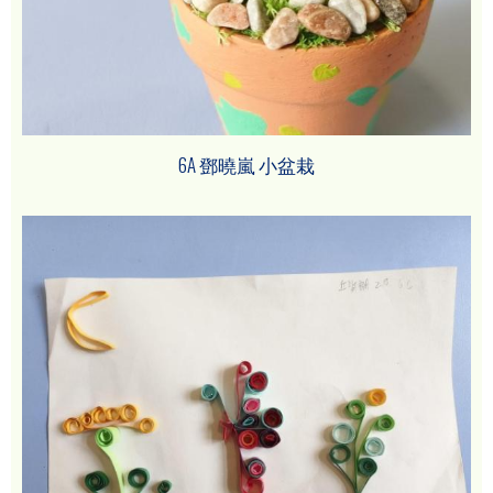
6A 鄧曉嵐 小盆栽