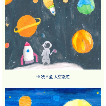
6B 冼卓盈 太空漫遊