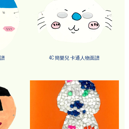
面譜
4C 簡樂兒 卡通人物面譜