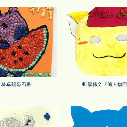
C 林卓穎 彩石畫
4C 廖俙文 卡通人物