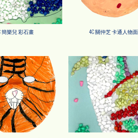
C 簡樂兒 彩石畫
4C 關仲芝 卡通人物