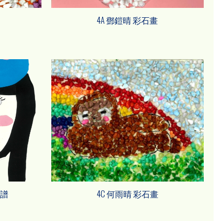
4A 鄧鎧晴 彩石畫
面譜
4C 何雨晴 彩石畫