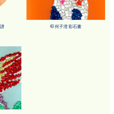
面譜
4D 何子澄 彩石畫