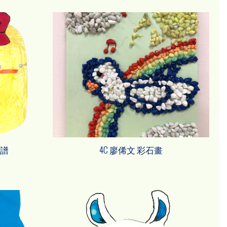
面譜
4C 廖俙文 彩石畫