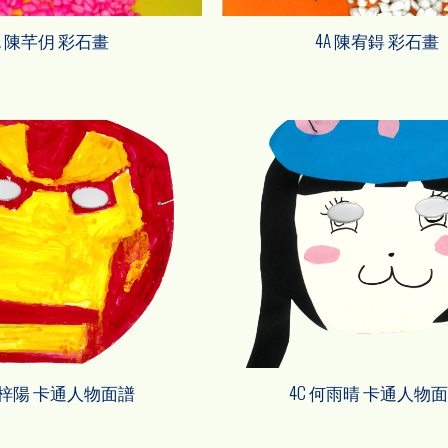
A 陳芊仴 彩石畫
4A 陳宥鍀 彩石畫
 鄭梓陽 卡通人物面譜
4C 何雨晴 卡通人物