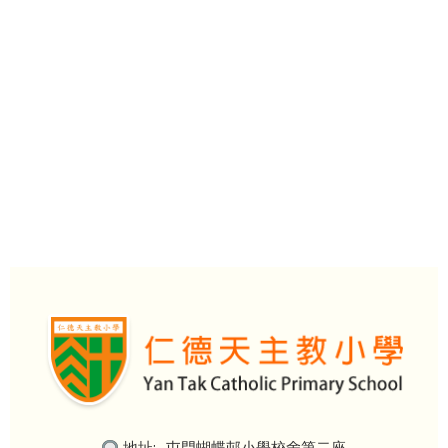
地址:
屯門蝴蝶邨小學校舍第二座