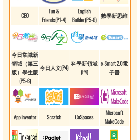
Fun &
English
CEO
數學新思維
Friends(P1-4)
Builder(P5-6)
今日常識新
領域（第三
科學新領域
e-Smart 2.0電
今日人文(P4)
版）學生版
(P4)
子書
(P5-6)
Microsoft
App Inventor
Scratch
CoSpaces
MakeCode