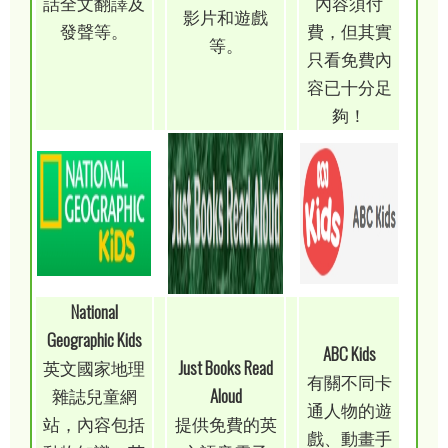
話全文翻譯及
內容須付
影片和遊戲
發聲等。
費，但其實
等。
只看免費內
容已十分足
夠！
National
Geographic Kids
ABC Kids
英文國家地理
Just Books Read
有關不同卡
雜誌兒童網
Aloud
通人物的遊
站，內容包括
提供免費的英
戲、動畫手