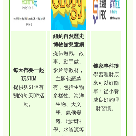
紐約自然歷史
博物館兒童網
提供遊戲、故
事、動手做、
錢家事件簿
每天都要一起
影片等教材，
學習理財原
玩STEM
主題包羅萬
來可以好簡
提供與STEM有
有，包括生物
單！從小養
關的每天DIY活
多樣性、海洋
成良好的理
動。
生物、天文
財習慣。
學、氣候變
遷、地球科
學、水資源等