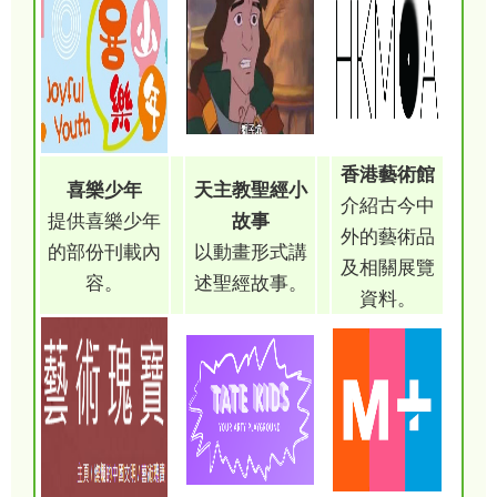
香港藝術館
喜樂少年
天主教聖經小
介紹古今中
提供喜樂少年
故事
外的藝術品
的部份刊載內
以動畫形式講
及相關展覽
容。
述聖經故事。
資料。