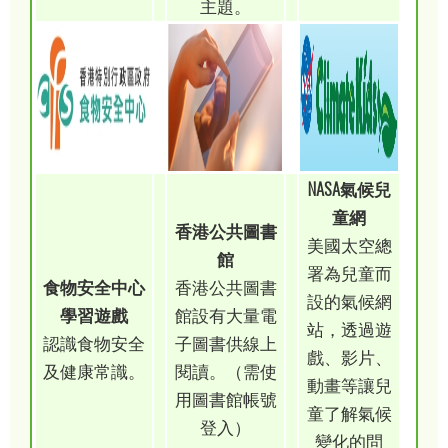
主題。
NASA氣候兒
童網
香港公共圖書
美國太空總
館
署為兒童而
食物安全中心
香港公共圖書
設的氣候網
學習遊戲
館設有大量電
站，透過遊
認識食物安全
子圖書供線上
戲、影片、
及健康常識。
閱讀。（需使
動畫等讓兒
用圖書館帳號
童了解氣候
登入）
變化的問