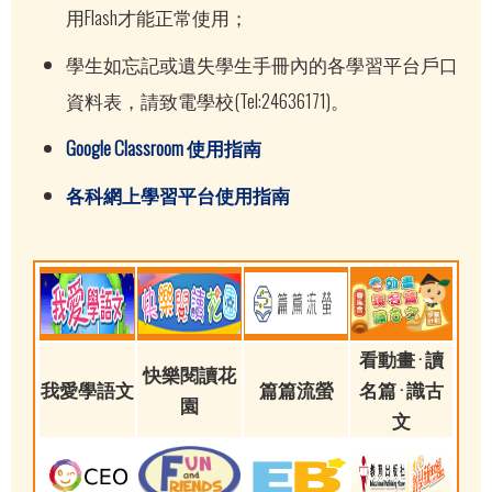
用Flash才能正常使用；
學生如忘記或遺失學生手冊內的各學習平台戶口
資料表，請致電學校(Tel:24636171)。
Google Classroom 使用指南
各科網上學習平台使用指南
看動畫 · 讀
快樂閱讀花
我愛學語文
篇篇流螢
名篇 · 識古
園
文