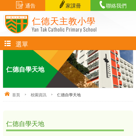
通告
家課冊
聯絡我們
仁德天主教小學
Yan Tak Catholic Primary School
選單
仁德自學天地
首頁
>
校園資訊
>
仁德自學天地
仁德自學天地