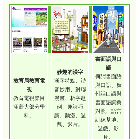
書面語與口
語
妙趣的漢字
何謂書面語
教育局教育電
漢字特點、諧
與口語、廣
視
音妙用、對聯
州話口語與
教育電視節目
漫畫、析字趣
書面語詞彙
涵蓋大部分學
例、趣詩巧
對照、語言
科。
讀、動漫、遊
訓練基地、
戲、影片。
遊戲、影
片。