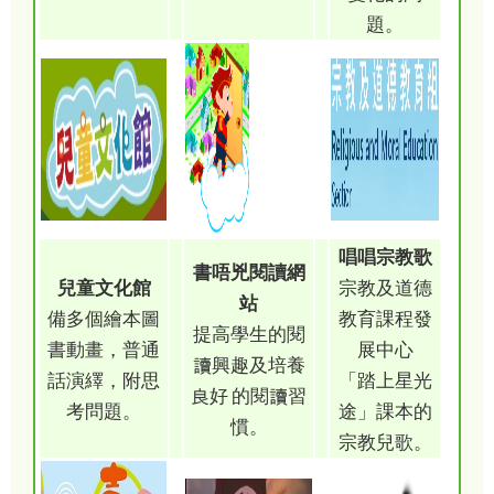
題。
唱唱宗教歌
書唔兇閱讀網
兒童文化館
宗教及道德
站
備多個繪本圖
教育課程發
提高學生的閱
書動畫，普通
展中心
讀興趣及培養
話演繹，附思
「踏上星光
良好 的閱讀習
考問題。
途」課本的
慣。
宗教兒歌。