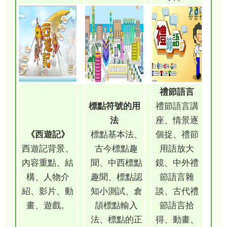
禮節語言
標點符號的用
禮節語言講
法
座、情景逐
《西遊記》
標點基本法、
個捉、禮節
西遊記背景、
古今標點趣
用語放大
內容重點、結
聞、中西標點
鏡、中外禮
構、人物介
趣聞、標點認
節語言雜
紹、影片、動
知小測試、倉
談、古代禮
畫、遊戲。
頡標點輸入
節語言拾
法、標點的正
得、動畫、