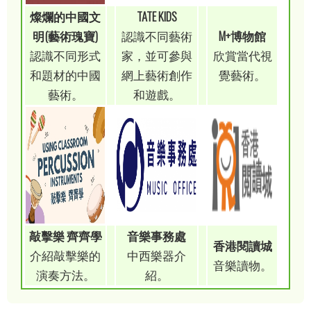
燦爛的中國文
TATE KIDS
明(藝術瑰寶)
認識不同藝術
M+博物館
認識不同形式
家，並可參與
欣賞當代視
和題材的中國
網上藝術創作
覺藝術。
藝術。
和遊戲。
敲擊樂 齊齊學
音樂事務處
香港閱讀城
介紹敲擊樂的
中西樂器介
音樂讀物。
演奏方法。
紹。