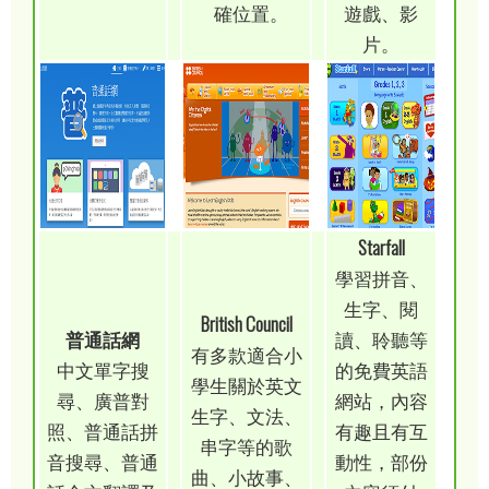
確位置。
遊戲、影
片。
Starfall
學習拼音、
生字、閱
British Council
普通話網
讀、聆聽等
有多款適合小
中文單字搜
的免費英語
學生關於英文
尋、廣普對
網站，內容
生字、文法、
照、普通話拼
有趣且有互
串字等的歌
音搜尋、普通
動性，部份
曲、小故事、