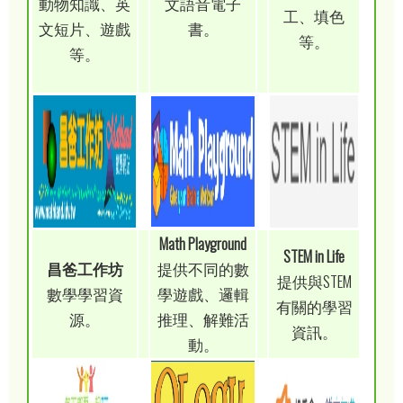
動物知識、英
文語音電子
工、填色
文短片、遊戲
書。
等。
等。
Math Playground
STEM in Life
昌爸工作坊
提供不同的數
提供與STEM
數學學習資
學遊戲、邏輯
有關的學習
源。
推理、解難活
資訊。
動。