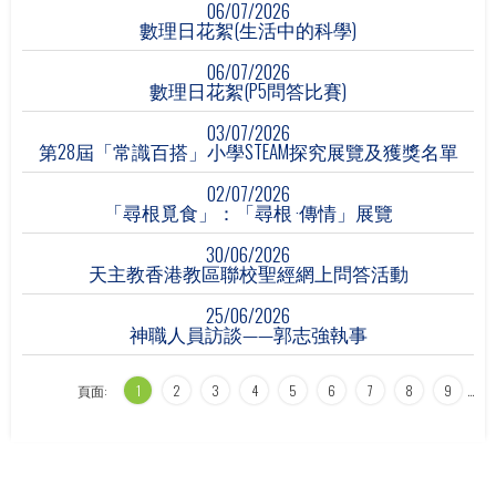
06/07/2026
數理日花絮(生活中的科學)
06/07/2026
數理日花絮(P5問答比賽)
03/07/2026
第28屆「常識百搭」小學STEAM探究展覽及獲獎名單
02/07/2026
「尋根覓食」：「尋根 ·傳情」展覽
30/06/2026
天主教香港教區聯校聖經網上問答活動
25/06/2026
神職人員訪談——郭志強執事
頁面:
1
2
3
4
5
6
7
8
9
…