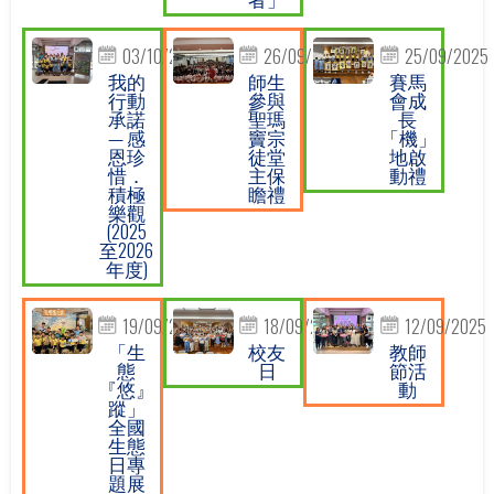
03/10/2025
26/09/2025
25/09/2025
我的
師生
賽馬
行動
參與
會成
承諾
聖瑪
長
— 感
竇宗
「機」
恩珍
徒堂
地啟
惜．
主保
動禮
積極
瞻禮
樂觀
(2025
至2026
年度)
19/09/2025
18/09/2025
12/09/2025
「生
校友
教師
態
日
節活
『悠』
動
蹤」
全國
生態
日專
題展