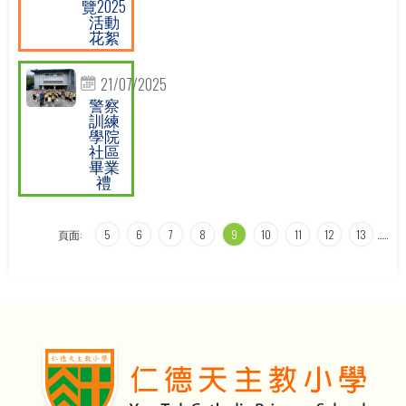
覽2025
活動
花絮
21/07/2025
警察
訓練
學院
社區
畢業
禮
頁面:
5
6
7
8
9
10
11
12
13
…
…