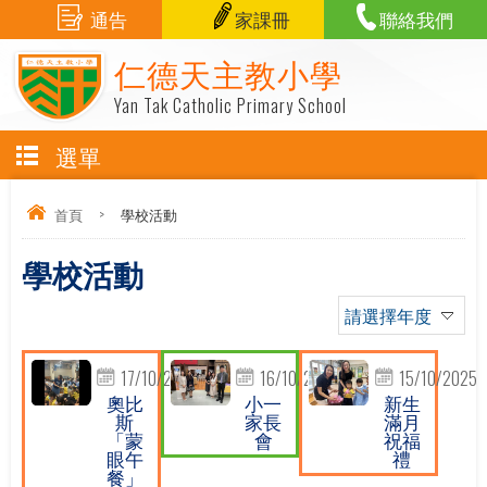
通告
家課冊
聯絡我們
仁德天主教小學
Yan Tak Catholic Primary School
選單
首頁
>
學校活動
學校活動
請選擇年度
17/10/2025
16/10/2025
15/10/2025
奧比
小一
新生
斯
家長
滿月
「蒙
會
祝福
眼午
禮
餐」