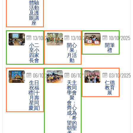
體驗
活動
及護
眼講
座
13/10/2025
13/10/2025
10/10/2025
小二
開心
開筆
至小
「果」
禮
四家
月活
長會
動
06/10/2025
06/10/2025
03/10/2025
生日
天主
仁德
祝福
教同
教育
禮(十
學會
展
月壽
聚
星同
會：
慶賀)
齊心
成為
「希
望的
朝聖
者」