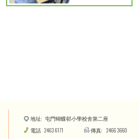
地址:
屯門蝴蝶邨小學校舍第二座
電話
2463 6171
傳真:
2466 3660