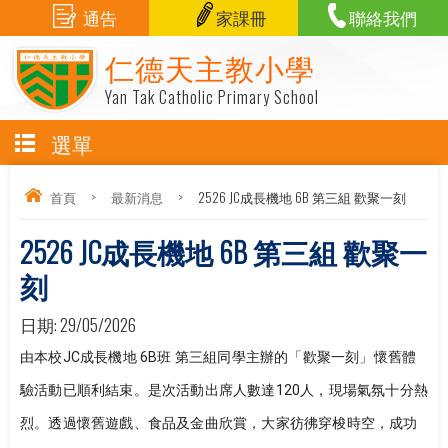
通告
家課冊
聯絡我們
仁德天主教小學
Yan Tak Catholic Primary School
選單
首頁
>
最新消息
>
2526 JC成長機地 6B 第三組 歡聚一刻
2526 JC成長機地 6B 第三組 歡聚一
刻
日期:
29/05/2026
由本校JC成長機地 6B班 第三組同學主辦的「歡聚一刻」懷舊體
驗活動已順利結束。是次活動出席人數達120人，現場氣氛十分熱
烈。透過懷舊遊戲、食品及金曲欣賞，大家彷彿穿梭時空，成功