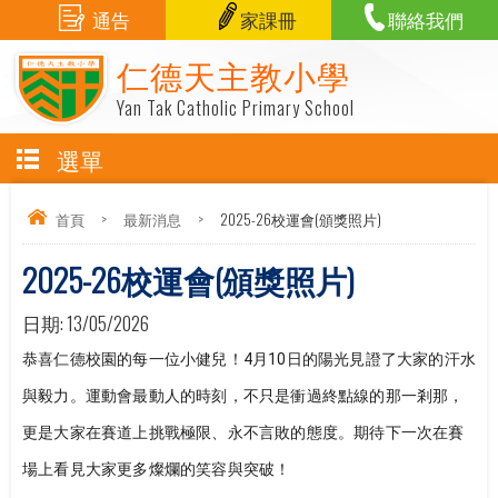
通告
家課冊
聯絡我們
仁德天主教小學
Yan Tak Catholic Primary School
選單
首頁
>
最新消息
>
2025-26校運會(頒獎照片)
2025-26校運會(頒獎照片)
日期:
13/05/2026
恭喜仁德校園的每一位小健兒！4月10日的陽光見證了大家的汗水
與毅力。運動會最動人的時刻，不只是衝過終點線的那一剎那，
更是大家在賽道上挑戰極限、永不言敗的態度。期待下一次在賽
場上看見大家更多燦爛的笑容與突破！