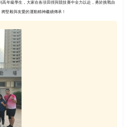
到高年級學生，大家在各項田徑與競技賽中全力以赴，勇於挑戰自
，將堅毅與友愛的運動精神繼續傳承！