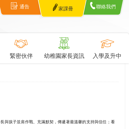
通告
聯絡我們
家課冊
緊密伙伴
幼稚園家長資訊
入學及升中
家長與孩子並肩作戰、充滿默契，傳遞著最溫馨的支持與信任；看