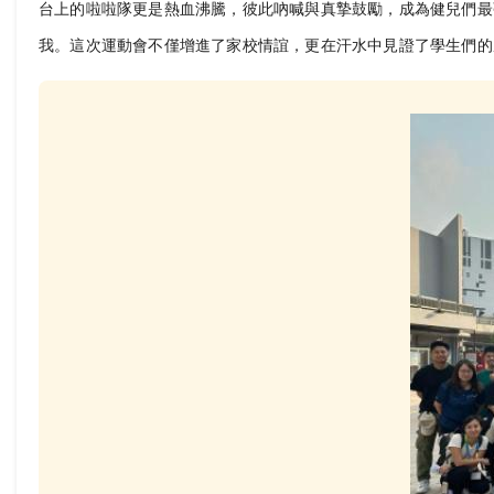
台上的啦啦隊更是熱血沸騰，彼此吶喊與真摯鼓勵，成為健兒們最
我。這次運動會不僅增進了家校情誼，更在汗水中見證了學生們的