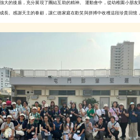
強大的後盾，充分展現了團結互助的精神。 運動會中，從幼稚園小朋友
成長。感謝天主的眷顧，讓仁德家庭在歡笑與拼搏中收穫這段珍貴回憶