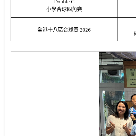
Double C
小學合球四角賽
全港十八區合球賽
2026