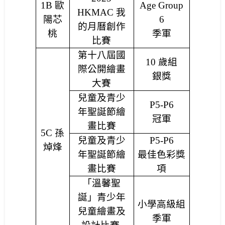
1B
歐
Age Group
HKMAC
我
陽芯
6
的月曆創作
桃
季軍
比賽
第十八屆國
10
歲組
際公開繪畫
銀獎
大賽
兒童及青少
P5-P6
年聖誕節繪
冠軍
畫比賽
5C
孫
兒童及青少
P5-P6
焯烽
年聖誕節繪
最佳色彩獎
畫比賽
項
「溫馨聖
誕」青少年
小學高級組
兒童繪畫及
季軍