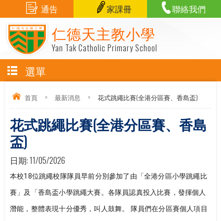
通告
家課冊
聯絡我們
仁德天主教小學
Yan Tak Catholic Primary School
選單
首頁
>
最新消息
>
花式跳繩比賽(全港分區賽、香島盃)
花式跳繩比賽(全港分區賽、香島
盃)
日期:
11/05/2026
本校18位跳繩校隊隊員早前分別參加了由「全港分區小學跳繩比
賽」及「香島盃小學跳繩大賽。各隊員認真投入比賽，發揮個人
潛能，整體表現十分優秀，叫人鼓舞。 隊員們在分區賽個人項目