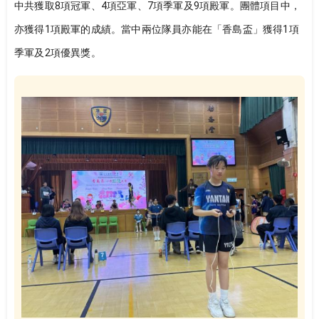
中共獲取8項冠軍、4項亞軍、7項季軍及9項殿軍。團體項目中，
亦獲得1項殿軍的成績。當中兩位隊員亦能在「香島盃」獲得1項
季軍及2項優異獎。