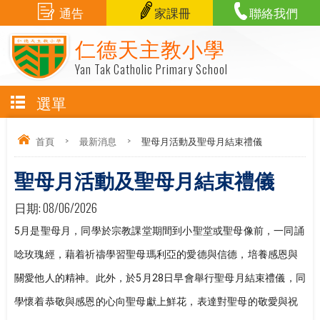
通告
家課冊
聯絡我們
仁德天主教小學
Yan Tak Catholic Primary School
選單
首頁
>
最新消息
>
聖母月活動及聖母月結束禮儀
聖母月活動及聖母月結束禮儀
日期:
08/06/2026
5月是聖母月，同學於宗教課堂期間到小聖堂或聖母像前，一同誦
唸玫瑰經，藉着祈禱學習聖母瑪利亞的愛德與信德，培養感恩與
關愛他人的精神。此外，於5月28日早會舉行聖母月結束禮儀，同
學懷着恭敬與感恩的心向聖母獻上鮮花，表達對聖母的敬愛與祝