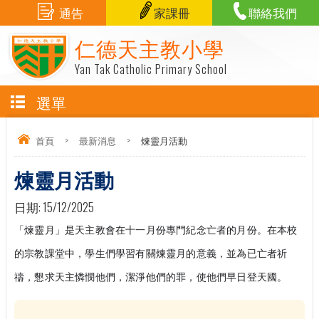
通告
家課冊
聯絡我們
仁德天主教小學
Yan Tak Catholic Primary School
選單
首頁
>
最新消息
>
煉靈月活動
煉靈月活動
日期:
15/12/2025
「煉靈月」是天主教會在十一月份專門紀念亡者的月份。在本校
的宗教課堂中，學生們學習有關煉靈月的意義，並為已亡者祈
禱，懇求天主憐憫他們，潔淨他們的罪，使他們早日登天國。