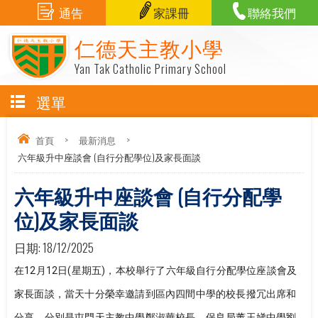
通告
家課冊
聯絡我們
仁德天主教小學
Yan Tak Catholic Primary School
選單
首頁
>
最新消息
>
六年級升中座談會 (自行分配學位)及家長面談
六年級升中座談會 (自行分配學
位)及家長面談
日期:
18/12/2025
在12月12日(星期五)，本校舉行了六年級自行分配學位座談會及
家長面談，當天十分榮幸邀請到區內四間中學的校長撥冗出席和
分享，分別是屯門天主教中學鄭淑華校長、保良局董玉娣中學劉