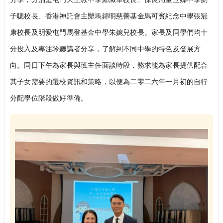
子聰校長、香港神託會主辦馬錦明慈善基金馬可賓紀念中學張冠
康校長及明愛屯門馬登基金中學朱婉兒校長。家長及同學們均十
分投入及專注聆聽講者分享，了解到不同中學的特色及發展方
向。同日下午為家長與班主任面談時段，務求能為家長提供配合
其子女需要的選校資訊和策略，以便為二零二六年一月初的自行
分配學位階段做好準備。