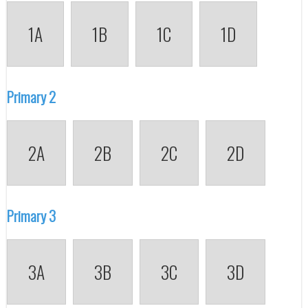
1A
1B
1C
1D
Primary 2
2A
2B
2C
2D
Primary 3
3A
3B
3C
3D