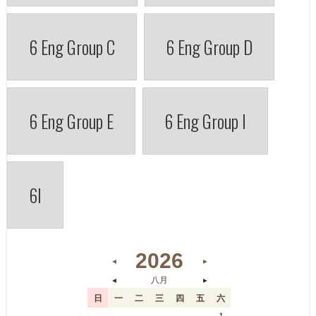
6 Eng Group C
6 Eng Group D
6 Eng Group E
6 Eng Group I
6I
2026
◄
►
◄
►
八月
日
一
二
三
四
五
六