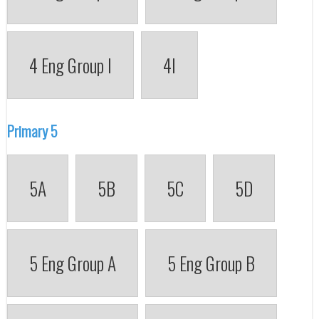
4 Eng Group I
4I
Primary 5
5A
5B
5C
5D
5 Eng Group A
5 Eng Group B