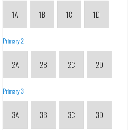
1A
1B
1C
1D
Primary 2
2A
2B
2C
2D
Primary 3
3A
3B
3C
3D