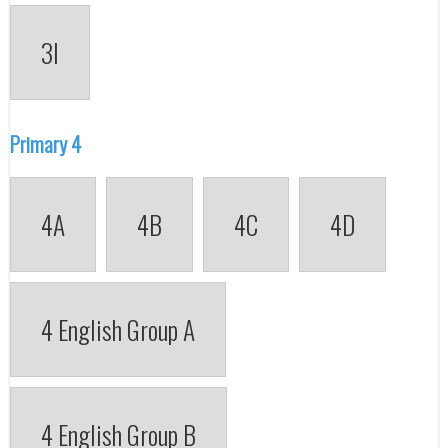
3I
Primary 4
4A
4B
4C
4D
4 English Group A
4 English Group B