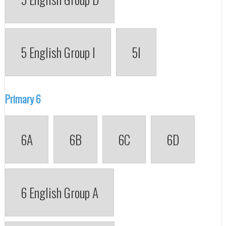
5 English Group I
5I
Primary 6
6A
6B
6C
6D
6 English Group A