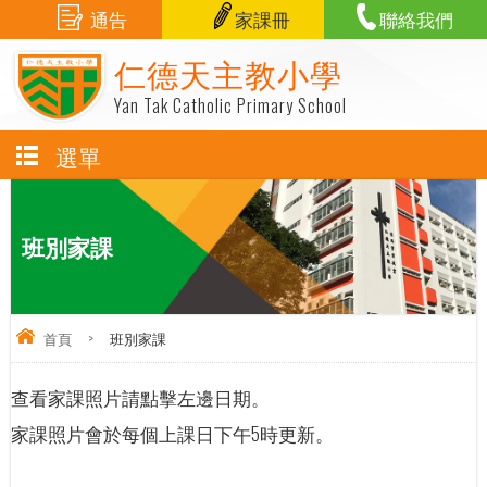
通告
家課冊
聯絡我們
仁德天主教小學
Yan Tak Catholic Primary School
選單
班別家課
首頁
>
班別家課
查看家課照片請點擊左邊日期。
家課照片會於每個上課日下午5時更新。