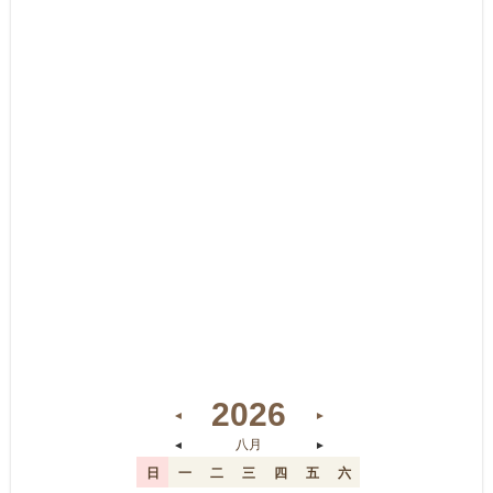
2026
◄
►
◄
►
八月
日
一
二
三
四
五
六