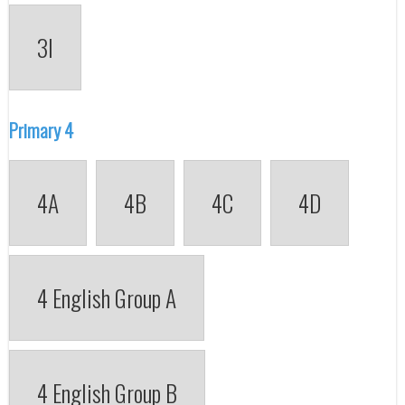
3I
Primary 4
4A
4B
4C
4D
4 English Group A
4 English Group B