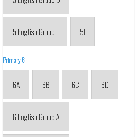
5 English Group I
5I
Primary 6
6A
6B
6C
6D
6 English Group A