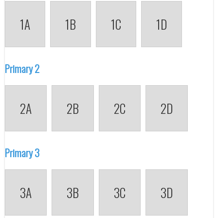
1A
1B
1C
1D
Primary 2
2A
2B
2C
2D
Primary 3
3A
3B
3C
3D