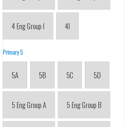
4 Eng Group I
4I
Primary 5
5A
5B
5C
5D
5 Eng Group A
5 Eng Group B