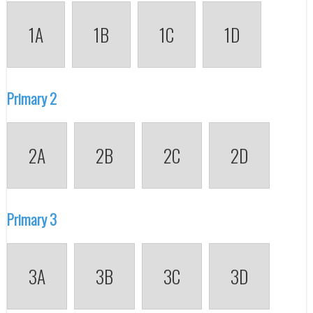
1A
1B
1C
1D
Primary 2
2A
2B
2C
2D
Primary 3
3A
3B
3C
3D