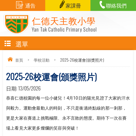
通告
家課冊
聯絡我們
仁德天主教小學
Yan Tak Catholic Primary School
選單
首頁
>
學校活動
>
2025-26校運會(頒獎照片)
2025-26校運會(頒獎照片)
日期:
13/05/2026
恭喜仁德校園的每一位小健兒！4月10日的陽光見證了大家的汗水
與毅力。運動會最動人的時刻，不只是衝過終點線的那一剎那，
更是大家在賽道上挑戰極限、永不言敗的態度。期待下一次在賽
場上看見大家更多燦爛的笑容與突破！