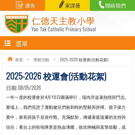
通告
家課冊
聯絡我們
仁德天主教小學
Yan Tak Catholic Primary School
選單
首頁
>
學校活動
>
2025-2026 校運會(活動花絮)
2025-2026 校運會(活動花絮)
日期:
08/05/2026
一年一度的校運會於4月10日圓滿舉行，場內洋溢著熱情與鬥志。
賽場上，我們見證了運動健兒們衝刺時的堅毅與拼搏。親子接力
賽中，家長與孩子並肩作戰、充滿默契，傳遞著最溫馨的支持與
信任；看台上的啦啦隊更是熱血沸騰，彼此吶喊與真摯鼓勵，成