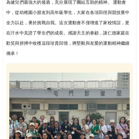
為健兒們最強大的後盾，充分展現了團結互助的精神。 運動會
中，從幼稚園小朋友到高年級學生，大家在各項田徑與競技賽中
全力以赴，勇於挑戰自我。這次運動會不僅增進了家校情誼，更
在汗水中見證了學生們的成長。感謝天主的眷顧，讓仁德家庭在
歡笑與拼搏中收穫這段珍貴回憶，將堅毅與友愛的運動精神繼續
傳承！