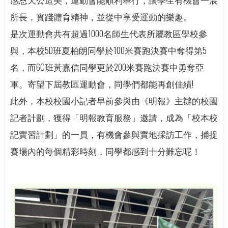
所長，實踐體育精神，並從中享受運動的樂趣。
是次運動會共有超過1000名師生代表所屬教區學校參
與，本校5D班夏柏朗同學於100米賽跑決賽中奪得第5
名，而6C班黃嘉信同學更於200米賽跑決賽中勇奪亞
軍。寄望下屆教區運動會，同學們都能再創佳績!
此外，本校校園小記者早前參與由《明報》主辦的校園
記者計劃，獲得「明報教育服務」邀請，成為「校本校
記實習計劃」的一員，有機會參與實地採訪工作，捕捉
賽場內的每個精彩時刻，同學都感到十分難忘呢！