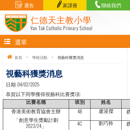
通告
家課冊
聯絡我們
仁德天主教小學
Yan Tak Catholic Primary School
選單
首頁
>
學校活動
>
視藝科獲獎消息
視藝科獲獎消息
日期:
04/02/2025
:
恭賀以下同學獲得視藝科比賽獎項
比賽名稱
班別
姓名
4B
盧浚傑
香港美術教育協會主辦
「創意學生獎勵計劃
4C
劉巧羚
2023/24
」