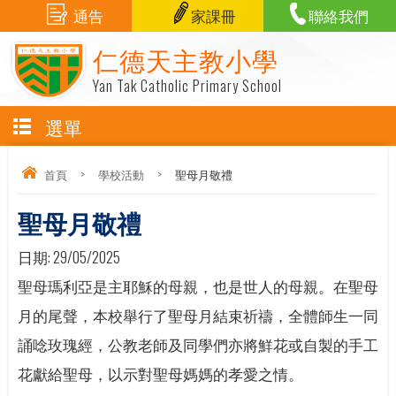
通告
家課冊
聯絡我們
仁德天主教小學
Yan Tak Catholic Primary School
選單
首頁
>
學校活動
>
聖母月敬禮
聖母月敬禮
日期:
29/05/2025
聖母瑪利亞是主耶穌的母親，也是世人的母親。在聖母
月的尾聲，本校舉行了聖母月結束祈禱，全體師生一同
誦唸玫瑰經，公教老師及同學們亦將鮮花或自製的手工
花獻給聖母，以示對聖母媽媽的孝愛之情。